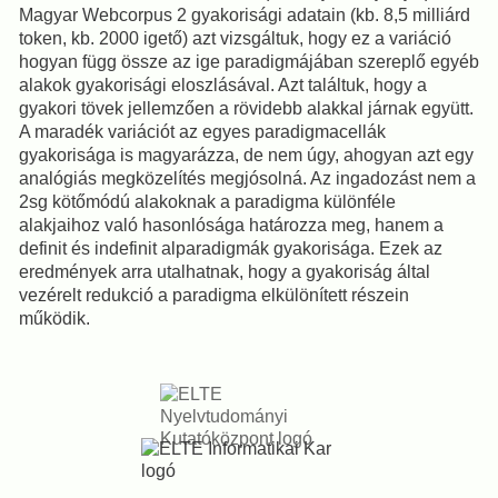
Magyar Webcorpus 2 gyakorisági adatain (kb. 8,5 milliárd
token, kb. 2000 igető) azt vizsgáltuk, hogy ez a variáció
hogyan függ össze az ige paradigmájában szereplő egyéb
alakok gyakorisági eloszlásával. Azt találtuk, hogy a
gyakori tövek jellemzően a rövidebb alakkal járnak együtt.
A maradék variációt az egyes paradigmacellák
gyakorisága is magyarázza, de nem úgy, ahogyan azt egy
analógiás megközelítés megjósolná. Az ingadozást nem a
2sg kötőmódú alakoknak a paradigma különféle
alakjaihoz való hasonlósága határozza meg, hanem a
definit és indefinit alparadigmák gyakorisága. Ezek az
eredmények arra utalhatnak, hogy a gyakoriság által
vezérelt redukció a paradigma elkülönített részein
működik.