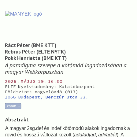
Rácz Péter (BME KTT)
Rebrus Péter (ELTE NYTK)
Pokk Henrietta (BME KTT)
A paradigma szerepe a kötőmód ingadozásában a
magyar Webkorpuszban
2026.
MÁJUS
19. 16:00
ELTE Nyelvtudományi Kutatóközpont
Földszinti nagyelőadó (013)
1068 Budapest, Benczúr utca 33.
Absztrakt
A magyar 2sg.def és indef kötőmódú alakok ingadoznak a
rövid és hosszú változat között (
add/adjad
,
adj/adjál
). A